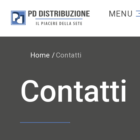
Torna alla homep
Torna alla homepage
Home
Contatti
Contatti