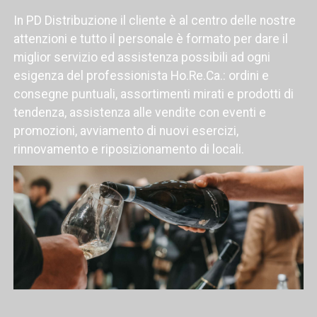
In PD Distribuzione il cliente è al centro delle nostre
attenzioni e tutto il personale è formato per dare il
miglior servizio ed assistenza possibili ad ogni
esigenza del professionista Ho.Re.Ca.: ordini e
consegne puntuali, assortimenti mirati e prodotti di
tendenza, assistenza alle vendite con eventi e
promozioni, avviamento di nuovi esercizi,
rinnovamento e riposizionamento di locali.