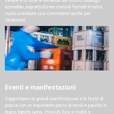
italiane e di tutte le bevande del nostro catalogo
aziendale, soprattutto nei comodi formati in vetro
vuoto a rendere così convenienti anche per
l’ambiente.
Eventi e manifestazioni
Supportiamo le grandi manifestazioni e le feste di
piazza con un importante parco di tavoli e panche in
legno, banchi spina, chioschi fissi e mobili e