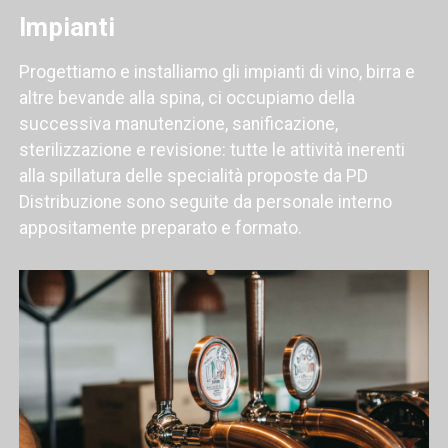
Impianti
Progettiamo e installiamo gli impianti di vino, birra e
altre bevande alla spina, ci occupiamo della
successiva manutenzione, sanificazione,
sterilizzazione e revisione: tutte le attività inerenti
alla spillatura delle specialità proposte da PD
Distribuzione sono seguite da personale interno
appositamente preparato e formato.