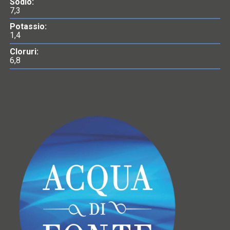
Sodio:
7,3
Potassio:
1,4
Cloruri:
6,8