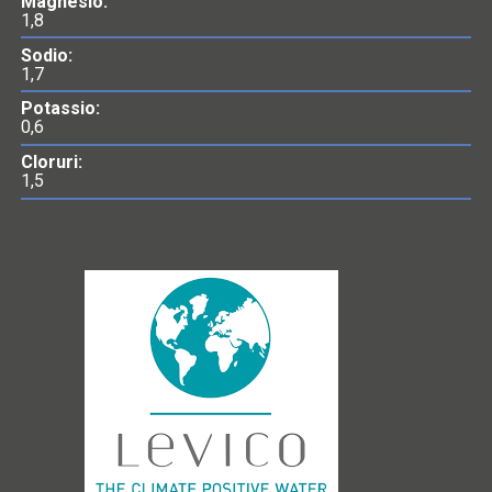
Magnesio:
1,8
Sodio:
1,7
Potassio:
0,6
Cloruri:
1,5