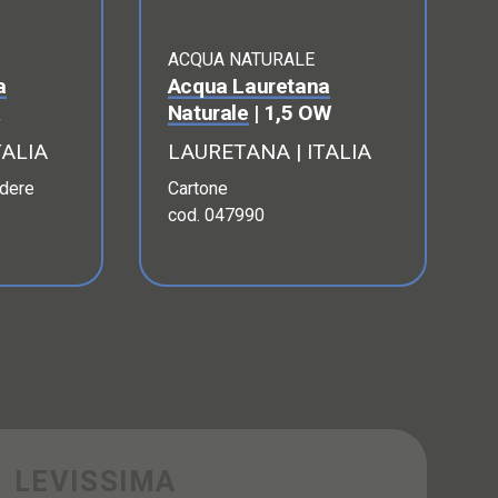
ACQUA NATURALE
a
Acqua Lauretana
R
Naturale
| 1,5 OW
TALIA
LAURETANA | ITALIA
ndere
Cartone
cod. 047990
LEVISSIMA