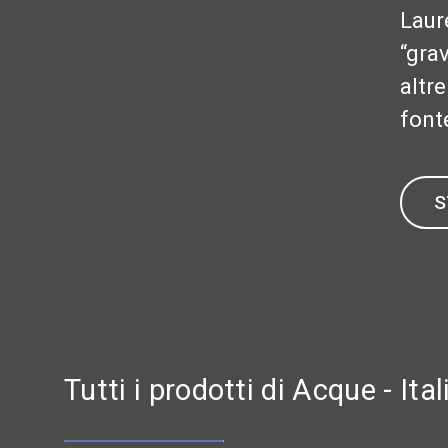
Laur
“gra
altr
font
S
Tutti i prodotti di Acque - Ita