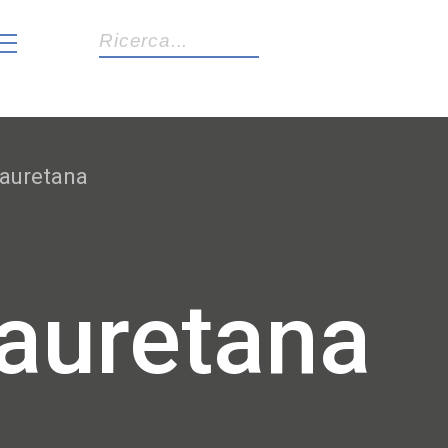
age
auretana
Lauretana