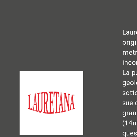
Laur
orig
metr
inco
La p
geol
sott
sue 
gran
(14m
ques