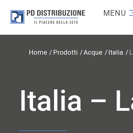
Torna alla homep
Torna alla homepage
Home
Prodotti
Acque
Italia
L
Italia – 