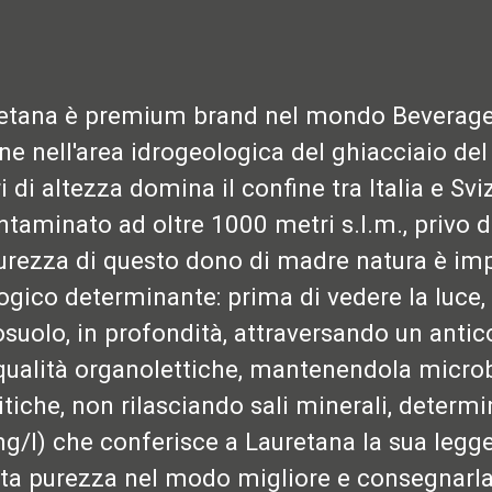
etana è premium brand nel mondo Beverage g
ine nell'area idrogeologica del ghiacciaio de
i di altezza domina il confine tra Italia e Svi
ntaminato ad oltre 1000 metri s.l.m., privo di
urezza di questo dono di madre natura è imp
ogico determinante: prima di vedere la luce, 
osuolo, in profondità, attraversando un antico
qualità organolettiche, mantenendola micro
itiche, non rilasciando sali minerali, determ
g/l) che conferisce a Lauretana la sua legg
ta purezza nel modo migliore e consegnarla i