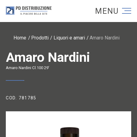
Torna alla homepage
Torna alla homepage
Home
Prodotti
Liquori e amari
Amaro Nardini
Amaro Nardini
Amaro Nardini Cl.100 29'
COD. 781785