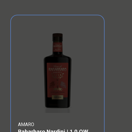
AMARO
Rabarbaro Nardini
| 1,0 OW