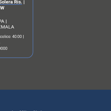
Solera Ris.
|
OW
A |
EMALA
colico: 40.00 |
a
0000