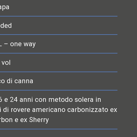
apa
nded
L – one way
 vol
o di canna
6 e 24 anni con metodo solera in
i di rovere americano carbonizzato ex
bon e ex Sherry