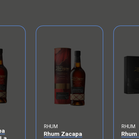
RHUM
RHUM
pa
Rhum Zacapa
Rhum 
"La