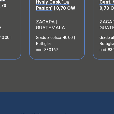
Hvnly Cask "La
Cent. 
,70
Pasion"
| 0,70 OW
0,70 
ZACAPA |
ZACAP
A
GUATEMALA
GUAT
40.00 |
Grado alcolico: 40.00 |
Grado al
Bottiglia
Bottigli
cod. 830167
cod. 83