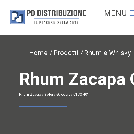
Torna alla homep
Torna alla homepage
Home
Prodotti
Rhum e Whisky
Rhum Zacapa C
Rhum Zacapa Solera G.reserva Cl.70 40'