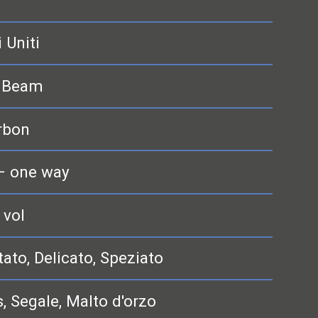
i Uniti
 Beam
rbon
– one way
 vol
tato, Delicato, Speziato
, Segale, Malto d'orzo