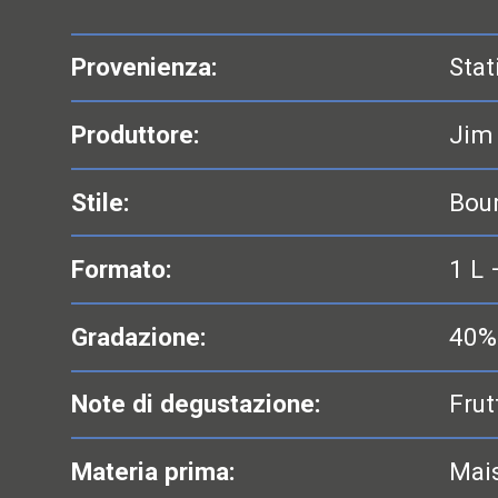
Provenienza:
Stat
Produttore:
Jim
Stile:
Bou
Formato:
1 L 
Gradazione:
40%
Note di degustazione:
Frut
Materia prima:
Mais