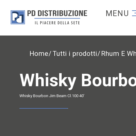
Torna alla homep
Torna alla homepage
Home
Tutti i prodotti
Rhum E Wh
Whisky Bourb
Whisky Bourbon Jim Beam Cl.100 40'