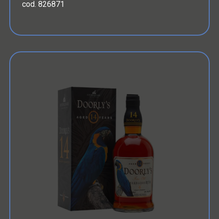
cod. 826871