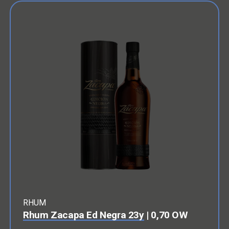
RHUM
Rhum Zacapa Ed Negra 23y
| 0,70 OW