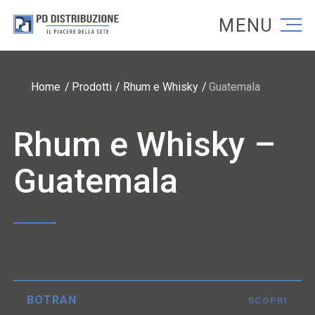
Torna alla homepage
Torna alla homepage
Home
Prodotti
Rhum e Whisky
Guatemala
Rhum e Whisky –
Guatemala
BOTRAN
SCOPRI