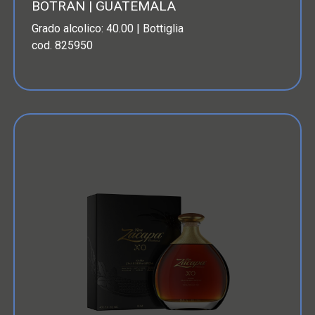
BOTRAN | GUATEMALA
Grado alcolico: 40.00 | Bottiglia
cod. 825950